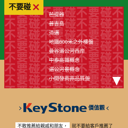
不要碰
芭提雅
普吉島
清邁
地鐵800米之外樓盤
曼谷湄公河西岸
中泰高鐵概念
湄公河景概念
小開發商非品質盤
>
價值觀
<
不敢推薦給親戚和朋友，
就不要給客戶推薦了