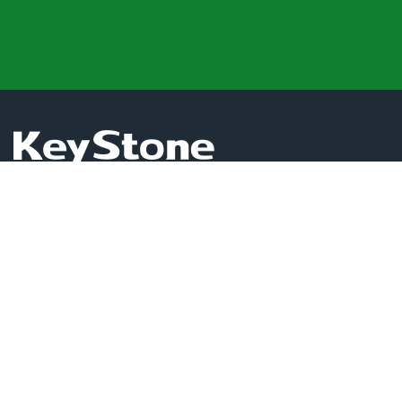
KEYSTONE GLOBAL LIMITED
Level 1503, Room 16, Admiralty Centre Tower 1,18
Harcourt Road,Admiralty, Hong Kong
商務服務
(852)6215 0992
pozhu001@hotmail.com