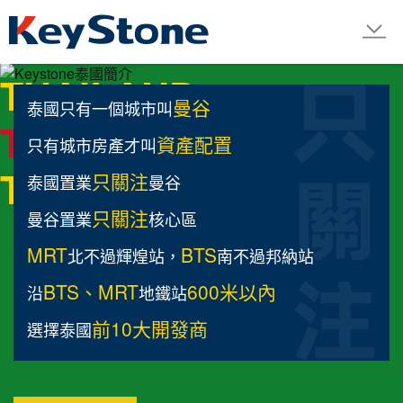
LINE
THAILAND
曼谷
泰國只有一個城市叫
THAILAND
資產配置
只有城市房產才叫
THAILAND
只關注
泰國置業
曼谷
只關注
曼谷置業
核心區
MRT
BTS
北不過輝煌站，
南不過邦納站
BTS、MRT
600米以內
沿
地鐵站
前10大開發商
選擇泰國